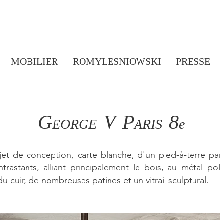
MOBILIER
ROMYLESNIOWSKI
PRESSE
G
V
P
8
EORGE
ARIS
e
jet de conception, carte blanche, d'un pied-à-terre p
rastants, alliant principalement le bois, au métal pol
du cuir, de nombreuses patines et un vitrail sculptural.